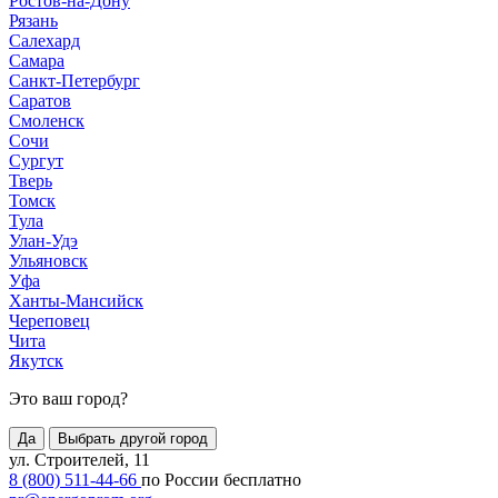
Ростов-на-Дону
Рязань
Салехард
Самара
Санкт-Петербург
Саратов
Смоленск
Сочи
Сургут
Тверь
Томск
Тула
Улан-Удэ
Ульяновск
Уфа
Ханты-Мансийск
Череповец
Чита
Якутск
Это ваш город?
Да
Выбрать другой город
ул. Строителей, 11
8 (800) 511-44-66
по России бесплатно