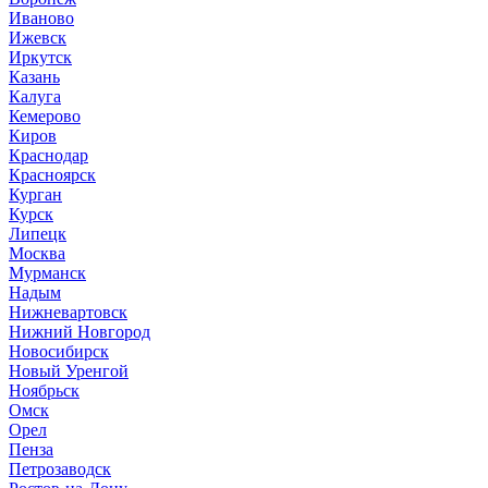
Иваново
Ижевск
Иркутск
Казань
Калуга
Кемерово
Киров
Краснодар
Красноярск
Курган
Курск
Липецк
Москва
Мурманск
Надым
Нижневартовск
Нижний Новгород
Новосибирск
Новый Уренгой
Ноябрьск
Омск
Орел
Пенза
Петрозаводск