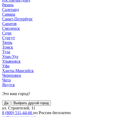
Ростов-на-Дону
Рязань
Салехард
Самара
Санкт-Петербург
Саратов
Смоленск
Сочи
Сургут
Тверь
Томск
Тула
Улан-Удэ
Ульяновск
Уфа
Ханты-Мансийск
Череповец
Чита
Якутск
Это ваш город?
Да
Выбрать другой город
ул. Строителей, 11
8 (800) 511-44-66
по России бесплатно