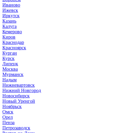
Иваново
Ижевск
Иркутск
Казань
Калуга
Кемерово
Киров
Краснодар
Красноярск
Курган
Курск
Липецк
Москва
Мурманск
Надым
Нижневартовск
Нижний Новгород
Новосибирск
Новый Уренгой
Ноябрьск
Омск
Орел
Пенза
Петрозаводск