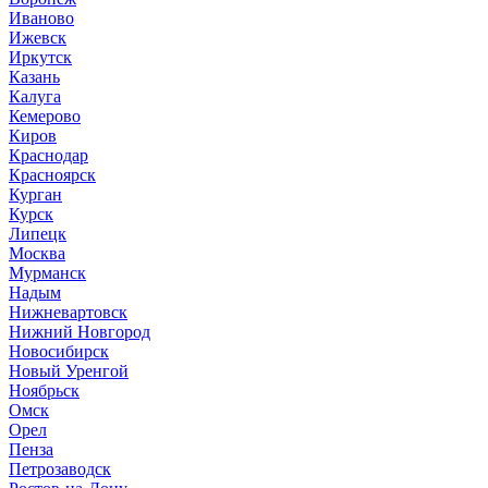
Иваново
Ижевск
Иркутск
Казань
Калуга
Кемерово
Киров
Краснодар
Красноярск
Курган
Курск
Липецк
Москва
Мурманск
Надым
Нижневартовск
Нижний Новгород
Новосибирск
Новый Уренгой
Ноябрьск
Омск
Орел
Пенза
Петрозаводск