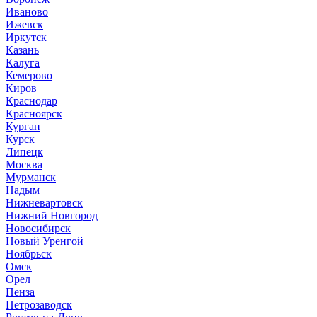
Иваново
Ижевск
Иркутск
Казань
Калуга
Кемерово
Киров
Краснодар
Красноярск
Курган
Курск
Липецк
Москва
Мурманск
Надым
Нижневартовск
Нижний Новгород
Новосибирск
Новый Уренгой
Ноябрьск
Омск
Орел
Пенза
Петрозаводск