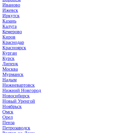
Иваново
Ижевск
Иркутск
Казань
Калуга
Кемерово
Киров
Краснодар
Красноярск
Курган
Курск
Липецк
Москва
Мурманск
Надым
Нижневартовск
Нижний Новгород
Новосибирск
Новый Уренгой
Ноябрьск
Омск
Орел
Пенза
Петрозаводск