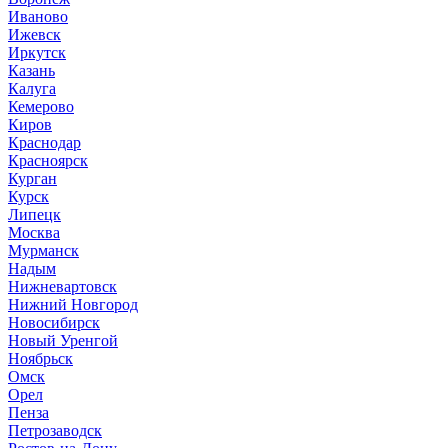
Иваново
Ижевск
Иркутск
Казань
Калуга
Кемерово
Киров
Краснодар
Красноярск
Курган
Курск
Липецк
Москва
Мурманск
Надым
Нижневартовск
Нижний Новгород
Новосибирск
Новый Уренгой
Ноябрьск
Омск
Орел
Пенза
Петрозаводск